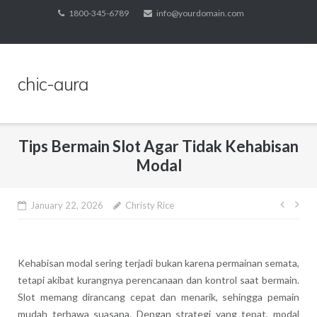
Skip
1800-345-6789
info@yourdomain.com
to
content
chic-aura
Tips Bermain Slot Agar Tidak Kehabisan
Modal
Post
January 22, 2026
Christy Rice
navig
Kehabisan modal sering terjadi bukan karena permainan semata,
tetapi akibat kurangnya perencanaan dan kontrol saat bermain.
Slot memang dirancang cepat dan menarik, sehingga pemain
mudah terbawa suasana. Dengan strategi yang tepat, modal