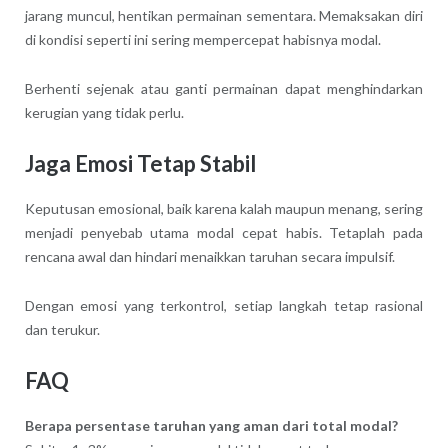
jarang muncul, hentikan permainan sementara. Memaksakan diri
di kondisi seperti ini sering mempercepat habisnya modal.
Berhenti sejenak atau ganti permainan dapat menghindarkan
kerugian yang tidak perlu.
Jaga Emosi Tetap Stabil
Keputusan emosional, baik karena kalah maupun menang, sering
menjadi penyebab utama modal cepat habis. Tetaplah pada
rencana awal dan hindari menaikkan taruhan secara impulsif.
Dengan emosi yang terkontrol, setiap langkah tetap rasional
dan terukur.
FAQ
Berapa persentase taruhan yang aman dari total modal?