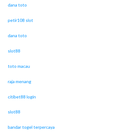
dana toto
petir108 slot
dana toto
slot88
toto macau
raja menang
citibet88 login
slot88
bandar togel terpercaya