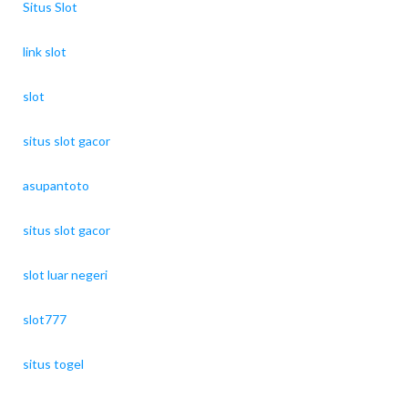
Situs Slot
link slot
slot
situs slot gacor
asupantoto
situs slot gacor
slot luar negeri
slot777
situs togel