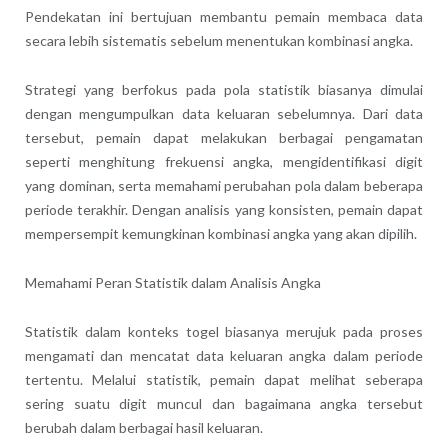
Pendekatan ini bertujuan membantu pemain membaca data
secara lebih sistematis sebelum menentukan kombinasi angka.
Strategi yang berfokus pada pola statistik biasanya dimulai
dengan mengumpulkan data keluaran sebelumnya. Dari data
tersebut, pemain dapat melakukan berbagai pengamatan
seperti menghitung frekuensi angka, mengidentifikasi digit
yang dominan, serta memahami perubahan pola dalam beberapa
periode terakhir. Dengan analisis yang konsisten, pemain dapat
mempersempit kemungkinan kombinasi angka yang akan dipilih.
Memahami Peran Statistik dalam Analisis Angka
Statistik dalam konteks togel biasanya merujuk pada proses
mengamati dan mencatat data keluaran angka dalam periode
tertentu. Melalui statistik, pemain dapat melihat seberapa
sering suatu digit muncul dan bagaimana angka tersebut
berubah dalam berbagai hasil keluaran.