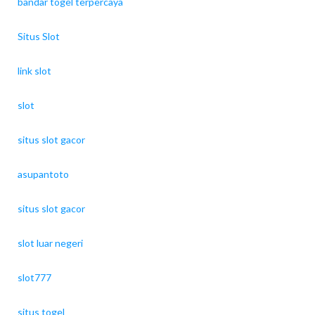
bandar togel terpercaya
Situs Slot
link slot
slot
situs slot gacor
asupantoto
situs slot gacor
slot luar negeri
slot777
situs togel