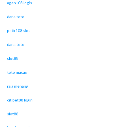
agen108 login
dana toto
petir108 slot
dana toto
slot88
toto macau
raja menang
citibet88 login
slot88