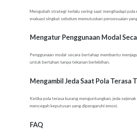
Mengubah strategi terlalu sering saat menghadapi pol
evaluasi singkat sebelum memutuskan penyesuaian yang
Mengatur Penggunaan Modal Seca
Penggunaan modal secara bertahap membantu menjaga s
untuk bertahan tanpa tekanan berlebihan.
Mengambil Jeda Saat Pola Terasa
Ketika pola terasa kurang menguntungkan, jeda sejenak b
mencegah keputusan yang dipengaruhi emosi.
FAQ