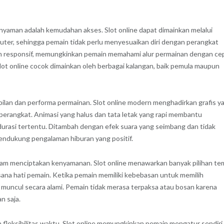
nyaman adalah kemudahan akses. Slot online dapat dimainkan melalui
uter, sehingga pemain tidak perlu menyesuaikan diri dengan perangkat
n responsif, memungkinkan pemain memahami alur permainan dengan ce
slot online cocok dimainkan oleh berbagai kalangan, baik pemula maupun
ilan dan performa permainan. Slot online modern menghadirkan grafis y
perangkat. Animasi yang halus dan tata letak yang rapi membantu
urasi tertentu. Ditambah dengan efek suara yang seimbang dan tidak
endukung pengalaman hiburan yang positif.
 dalam menciptakan kenyamanan. Slot online menawarkan banyak pilihan te
ana hati pemain. Ketika pemain memiliki kebebasan untuk memilih
 muncul secara alami. Pemain tidak merasa terpaksa atau bosan karena
n saja.
fleksibilitas waktu. Slot online memungkinkan pemain mengatur sendiri