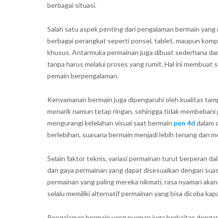
berbagai situasi.
Salah satu aspek penting dari pengalaman bermain yang 
berbagai perangkat seperti ponsel, tablet, maupun komp
khusus. Antarmuka permainan juga dibuat sederhana da
tanpa harus melalui proses yang rumit. Hal ini membuat 
pemain berpengalaman.
Kenyamanan bermain juga dipengaruhi oleh kualitas tamp
menarik namun tetap ringan, sehingga tidak membebani 
mengurangi kelelahan visual saat bermain
pen 4d
dalam d
berlebihan, suasana bermain menjadi lebih tenang dan m
Selain faktor teknis, variasi permainan turut berperan
dan gaya permainan yang dapat disesuaikan dengan suas
permainan yang paling mereka nikmati, rasa nyaman akan
selalu memiliki alternatif permainan yang bisa dicoba kapa
Pengalaman bermain yang nyaman juga berkaitan dengan 