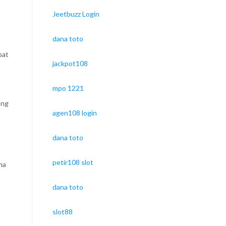
Jeetbuzz Login
dana toto
pat
jackpot108
mpo 1221
ang
agen108 login
dana toto
petir108 slot
ma
dana toto
slot88