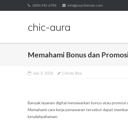
Skip
1800-345-6789
info@yourdomain.com
to
content
chic-aura
Memahami Bonus dan Promosi 
July 3, 2026
Christy Rice
Banyak layanan digital menawarkan bonus atau promos
Memahami cara kerja penawaran tersebut dapat membant
kesalahpahaman.