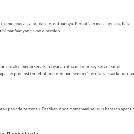
uk membaca syarat dan ketentuannya. Perhatikan masa berlaku, batas
hi manfaat yang akan diperoleh.
ran untuk memperkenalkan layanan atau mendorong keterlibatan
apakah promosi tersebut benar-benar memberikan nilai sesuai kebutuha
atau periode tertentu. Pastikan Anda memahami seluruh batasan agar ti