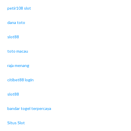
petir108 slot
dana toto
slot88
toto macau
raja menang
citibet88 login
slot88
bandar togel terpercaya
Situs Slot