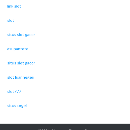
link slot
slot
situs slot gacor
asupantoto
situs slot gacor
slot luar negeri
slot777
situs togel