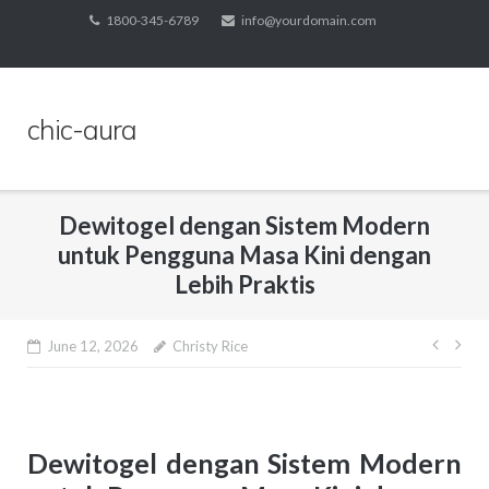
Skip
1800-345-6789
info@yourdomain.com
to
content
chic-aura
Dewitogel dengan Sistem Modern
untuk Pengguna Masa Kini dengan
Lebih Praktis
Post
June 12, 2026
Christy Rice
navig
Dewitogel dengan Sistem Modern