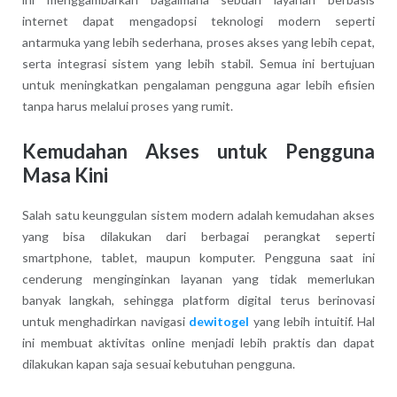
internet dapat mengadopsi teknologi modern seperti
antarmuka yang lebih sederhana, proses akses yang lebih cepat,
serta integrasi sistem yang lebih stabil. Semua ini bertujuan
untuk meningkatkan pengalaman pengguna agar lebih efisien
tanpa harus melalui proses yang rumit.
Kemudahan Akses untuk Pengguna
Masa Kini
Salah satu keunggulan sistem modern adalah kemudahan akses
yang bisa dilakukan dari berbagai perangkat seperti
smartphone, tablet, maupun komputer. Pengguna saat ini
cenderung menginginkan layanan yang tidak memerlukan
banyak langkah, sehingga platform digital terus berinovasi
untuk menghadirkan navigasi
dewitogel
yang lebih intuitif. Hal
ini membuat aktivitas online menjadi lebih praktis dan dapat
dilakukan kapan saja sesuai kebutuhan pengguna.